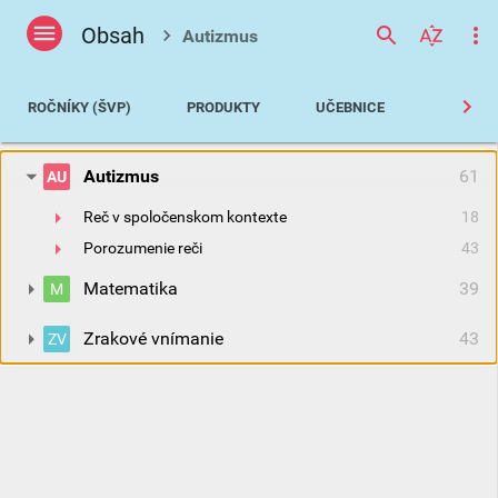
Obsah
Autizmus
ROČNÍKY (ŠVP)
PRODUKTY
UČEBNICE
MATERS
Autizmus
61
AU
Reč v spoločenskom kontexte
18
Porozumenie reči
43
Matematika
39
M
Zrakové vnímanie
43
ZV