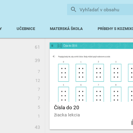
Vyhľadať v obsahu
Y
UČEBNICE
MATERSKÁ ŠKOLA
PRÍBEHY S KOZMI
61
39
7
12
7
7
Čísla do 20
5
žiacka lekcia
1
43