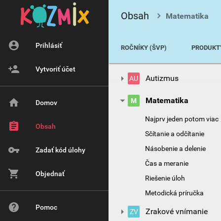
Obsah
Matematika
Prihlásiť
ROČNÍKY (ŠVP)
PRODUKT
Vytvoriť účet
Autizmus
AU
Matematika
M
Domov
Najprv jeden potom viac
Obsah
Sčítanie a odčítanie
Násobenie a delenie
Zadať kód úlohy
Čas a meranie
Objednať
Riešenie úloh
Metodická príručka
Pomoc
Zrakové vnímanie
ZV