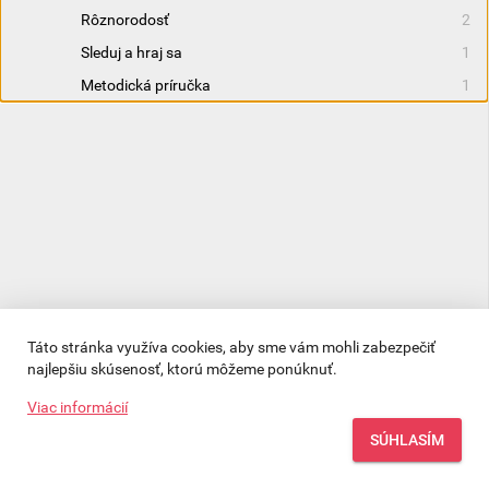
Rôznorodosť
2
Sleduj a hraj sa
1
Metodická príručka
1
Táto stránka využíva cookies, aby sme vám mohli zabezpečiť 
Objavte sadu bádateľských projektov
najlepšiu skúsenosť, ktorú môžeme ponúknuť.
Kozmix LAB.
Viac informácií
KÚPIŤ
POTVRDIŤ
SÚHLASÍM