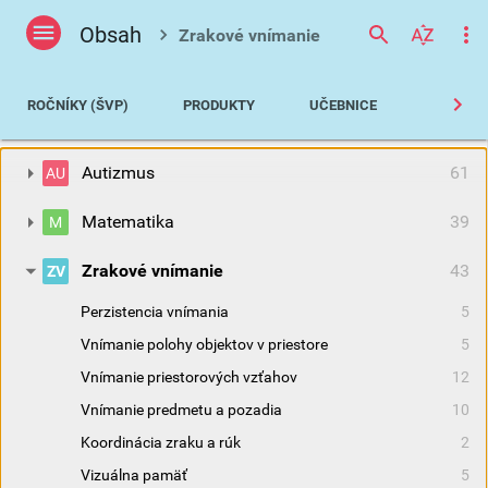
Obsah
Zrakové vnímanie
ROČNÍKY (ŠVP)
PRODUKTY
UČEBNICE
MATERS
Autizmus
61
AU
Matematika
39
M
Zrakové vnímanie
43
ZV
Perzistencia vnímania
5
Vnímanie polohy objektov v priestore
5
Vnímanie priestorových vzťahov
12
Vnímanie predmetu a pozadia
10
Koordinácia zraku a rúk
2
Vizuálna pamäť
5